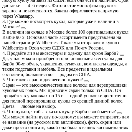
любую куклу на заказ из США, если она есть в наличии. Срок
доставки — 4–6 недель. Фото и стоимость фиксируются
заранее и не изменяются. Заказы оформляются напрямую
через Whatsapp.
3. Где можно посмотреть кукол, которые уже в наличии в
Москве?
В наличии на складе в Москве более 100 оригинальных кукол
Barbie 90-х. Основная часть ассортимента представлена на
нашей странице Wildberries. Также мы отправляем кукол с
Wildberries и Ozon через СДЭК или Почту России.
4. Продаёте ли вы аксессуары и одежду для кукол Барби?
Да, у нас можно приобрести оригинальные аксессуары для
Барби 90-х: обувь, украшения, сумочки, комплекты одежды, а
также подставки и мебель. Все предметы в идеальном
состоянии, большинство — родом из США.
5. Что такое саран и для чего он нужен?
Саран — это высококачественные волосы для перепрошивки
кукольных голов. Мы привозим саран только из США. Он
продаётся в упаковках по 15 г — одной упаковки достаточно
для полной перепрошивки куклы со средней длиной волос.
Цвета — любые на выбор.
6. Что нужно, чтобы заказать куклу Барби своей мечты?
Мы можем найти куклу по-разному: вы можете отправить нам
её название (на русском или английском), фото, скрин или
даже просто описать, какой она была в ваших воспоминаниях