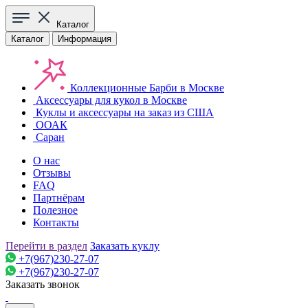
Каталог
Каталог
Информация
Коллекционные Барби в Москве
Аксессуары для кукол в Москве
Куклы и аксессуары на заказ из США
ООАК
Саран
О нас
Отзывы
FAQ
Партнёрам
Полезное
Контакты
Перейти в раздел
Заказать куклу
+7(967)230-27-07
+7(967)230-27-07
Заказать звонок